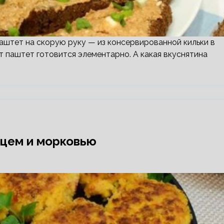
аштет на скорую руку — из консервированной кильки в
т паштет готовится элементарно. А какая вкуснятина
рцем и морковью