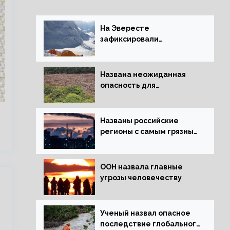
На Эвересте
зафиксировали
катастрофическое
таяние льда
Названа неожиданная
опасность для
крупнейших лесов
я
планеты
Названы российские
регионы с самым грязным
воздухом
ООН назвала главные
угрозы человечеству
Ученый назвал опасное
последствие глобального