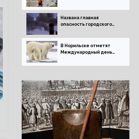
потепления для РФ
Названа главная
опасность городского
воздуха
В Норильске отметят
Международный день
полярного медведя