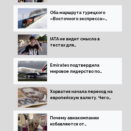
процентов
Оба маршрута турецкого
«Восточного экспресса»
открыли зимний сезон
IATA не видит смысла в
тестах для
путешественников из Китая
Emirates подтвердила
мировое лидерство по
стандартам безопасности
Хорватия начала переход на
европейскую валюту. Чего
опасается население?
Почему авиакомпании
избавляются от
откидывающихся сидений?