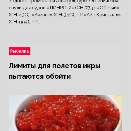
водного промысла и аквакультуры. Ограничения
сняли для судов «ПИНРО-2» (СН-779), «Обеляй»
(СН-43G), «Ачинск» (CH-34G), ТР «Айс Кристалл»
(СН-994), ТР…
Рыбалка
Лимиты для полетов икры
пытаются обойти