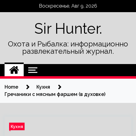
Skip
Воскресенье, Авг 9, 2026
to
content
Sir Hunter.
Охота и Рыбалка: информационно
развлекательный журнал.
Home
Кухня
Гречаники с мясным фаршем (в духовке)
Кухня