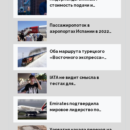
стоимость подачи и
оформления видов на
жительство
Пассажиропоток в
аэропортах Испании в 2022
году восстановился на 88
процентов
Оба маршрута турецкого
«Восточного экспресса»
открыли зимний сезон
IATA не видит смысла в
тестах для
путешественников из Китая
Emirates подтвердила
мировое лидерство по
стандартам безопасности
Хорватия начала переход на