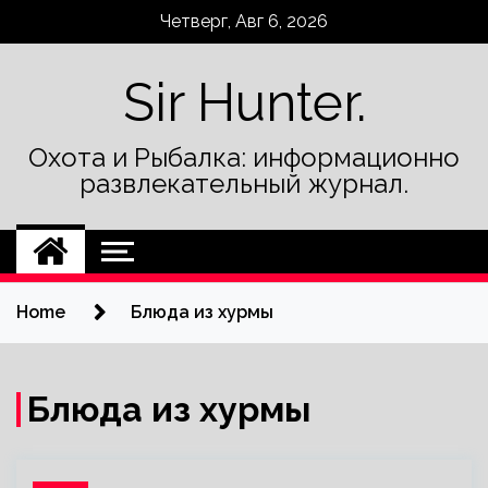
Skip
Четверг, Авг 6, 2026
to
content
Sir Hunter.
Охота и Рыбалка: информационно
развлекательный журнал.
Home
Блюда из хурмы
Блюда из хурмы