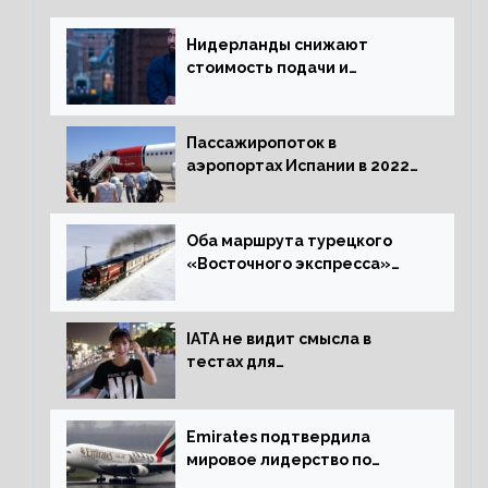
Нидерланды снижают
стоимость подачи и
оформления видов на
жительство
Пассажиропоток в
аэропортах Испании в 2022
году восстановился на 88
процентов
Оба маршрута турецкого
«Восточного экспресса»
открыли зимний сезон
IATA не видит смысла в
тестах для
путешественников из Китая
Emirates подтвердила
мировое лидерство по
стандартам безопасности