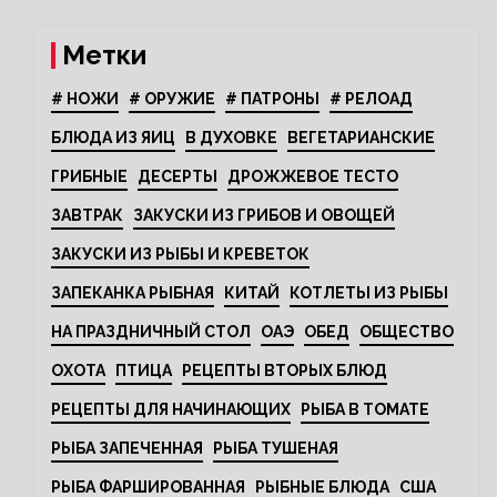
Метки
# НОЖИ
# ОРУЖИЕ
# ПАТРОНЫ
# РЕЛОАД
БЛЮДА ИЗ ЯИЦ
В ДУХОВКЕ
ВЕГЕТАРИАНСКИЕ
ГРИБНЫЕ
ДЕСЕРТЫ
ДРОЖЖЕВОЕ ТЕСТО
ЗАВТРАК
ЗАКУСКИ ИЗ ГРИБОВ И ОВОЩЕЙ
ЗАКУСКИ ИЗ РЫБЫ И КРЕВЕТОК
ЗАПЕКАНКА РЫБНАЯ
КИТАЙ
КОТЛЕТЫ ИЗ РЫБЫ
НА ПРАЗДНИЧНЫЙ СТОЛ
ОАЭ
ОБЕД
ОБЩЕСТВО
ОХОТА
ПТИЦА
РЕЦЕПТЫ ВТОРЫХ БЛЮД
РЕЦЕПТЫ ДЛЯ НАЧИНАЮЩИХ
РЫБА В ТОМАТЕ
РЫБА ЗАПЕЧЕННАЯ
РЫБА ТУШЕНАЯ
РЫБА ФАРШИРОВАННАЯ
РЫБНЫЕ БЛЮДА
США