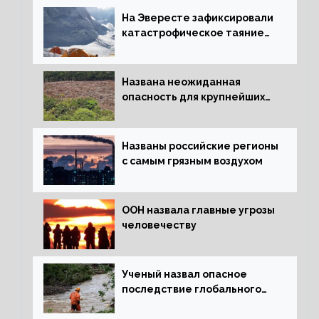
На Эвересте зафиксировали
катастрофическое таяние
льда
Названа неожиданная
опасность для крупнейших
лесов планеты
Названы российские регионы
с самым грязным воздухом
ООН назвала главные угрозы
человечеству
Ученый назвал опасное
последствие глобального
потепления для РФ