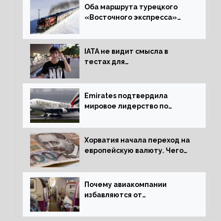
Оба маршрута турецкого
«Восточного экспресса»
открыли зимний сезон
IATA не видит смысла в
тестах для
путешественников из Китая
Emirates подтвердила
мировое лидерство по
стандартам безопасности
Хорватия начала переход на
европейскую валюту. Чего
опасается население?
Почему авиакомпании
избавляются от
откидывающихся сидений?