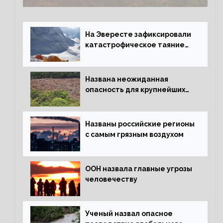
На Эвересте зафиксировали
катастрофическое таяние
льда
Названа неожиданная
опасность для крупнейших
лесов планеты
Названы российские регионы
с самым грязным воздухом
ООН назвала главные угрозы
человечеству
Ученый назвал опасное