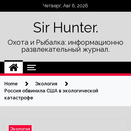
Skip
Четверг, Авг 6, 2026
to
content
Sir Hunter.
Охота и Рыбалка: информационно
развлекательный журнал.
Home
Экология
Россия обвинила США в экологической
катастрофе
Экология