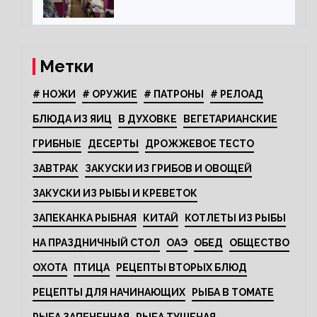
откидывающихся сидений?
Метки
# НОЖИ
# ОРУЖИЕ
# ПАТРОНЫ
# РЕЛОАД
БЛЮДА ИЗ ЯИЦ
В ДУХОВКЕ
ВЕГЕТАРИАНСКИЕ
ГРИБНЫЕ
ДЕСЕРТЫ
ДРОЖЖЕВОЕ ТЕСТО
ЗАВТРАК
ЗАКУСКИ ИЗ ГРИБОВ И ОВОЩЕЙ
ЗАКУСКИ ИЗ РЫБЫ И КРЕВЕТОК
ЗАПЕКАНКА РЫБНАЯ
КИТАЙ
КОТЛЕТЫ ИЗ РЫБЫ
НА ПРАЗДНИЧНЫЙ СТОЛ
ОАЭ
ОБЕД
ОБЩЕСТВО
ОХОТА
ПТИЦА
РЕЦЕПТЫ ВТОРЫХ БЛЮД
РЕЦЕПТЫ ДЛЯ НАЧИНАЮЩИХ
РЫБА В ТОМАТЕ
РЫБА ЗАПЕЧЕННАЯ
РЫБА ТУШЕНАЯ