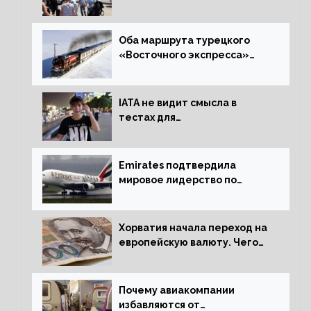
году восстановился на 88
процентов
Оба маршрута турецкого
«Восточного экспресса»
открыли зимний сезон
IATA не видит смысла в
тестах для
путешественников из Китая
Emirates подтвердила
мировое лидерство по
стандартам безопасности
Хорватия начала переход на
европейскую валюту. Чего
опасается население?
Почему авиакомпании
избавляются от