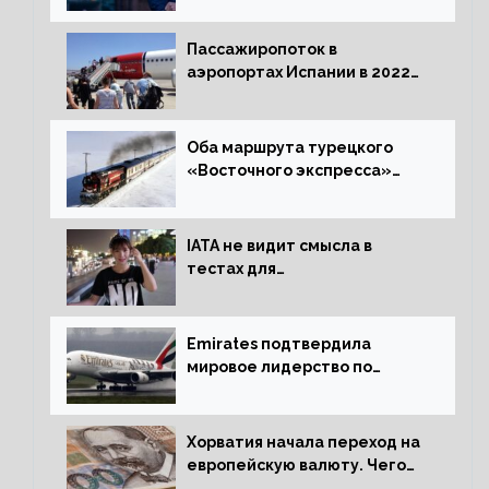
жительство
Пассажиропоток в
аэропортах Испании в 2022
году восстановился на 88
процентов
Оба маршрута турецкого
«Восточного экспресса»
открыли зимний сезон
IATA не видит смысла в
тестах для
путешественников из Китая
Emirates подтвердила
мировое лидерство по
стандартам безопасности
Хорватия начала переход на
европейскую валюту. Чего
опасается население?