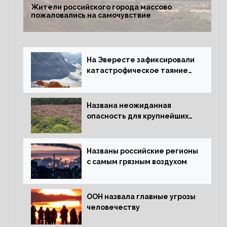
Жители российского города массово
пожаловались на самочувствие
На Эвересте зафиксировали
катастрофическое таяние
льда
Названа неожиданная
опасность для крупнейших
лесов планеты
Названы российские регионы
с самым грязным воздухом
ООН назвала главные угрозы
человечеству