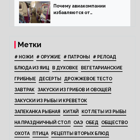
Почему авиакомпании
избавляются от
откидывающихся сидений?
Метки
# НОЖИ
# ОРУЖИЕ
# ПАТРОНЫ
# РЕЛОАД
БЛЮДА ИЗ ЯИЦ
В ДУХОВКЕ
ВЕГЕТАРИАНСКИЕ
ГРИБНЫЕ
ДЕСЕРТЫ
ДРОЖЖЕВОЕ ТЕСТО
ЗАВТРАК
ЗАКУСКИ ИЗ ГРИБОВ И ОВОЩЕЙ
ЗАКУСКИ ИЗ РЫБЫ И КРЕВЕТОК
ЗАПЕКАНКА РЫБНАЯ
КИТАЙ
КОТЛЕТЫ ИЗ РЫБЫ
НА ПРАЗДНИЧНЫЙ СТОЛ
ОАЭ
ОБЕД
ОБЩЕСТВО
ОХОТА
ПТИЦА
РЕЦЕПТЫ ВТОРЫХ БЛЮД