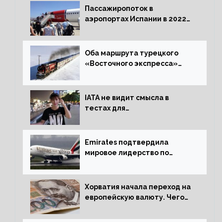
Пассажиропоток в
аэропортах Испании в 2022
году восстановился на 88
процентов
Оба маршрута турецкого
«Восточного экспресса»
открыли зимний сезон
IATA не видит смысла в
тестах для
путешественников из Китая
Emirates подтвердила
мировое лидерство по
стандартам безопасности
Хорватия начала переход на
европейскую валюту. Чего
опасается население?