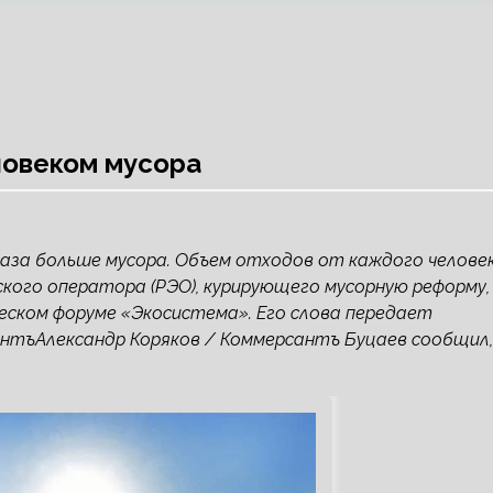
ловеком мусора
раза больше мусора. Объем отходов от каждого челове
ского оператора (РЭО), курирующего мусорную реформу,
еском форуме «Экосистема». Его слова передает
антъАлександр Коряков / Коммерсантъ Буцаев сообщил,