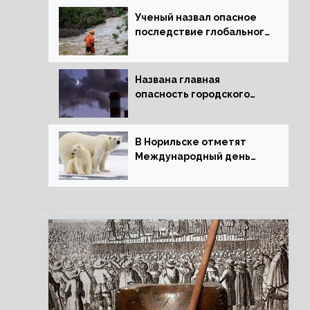
Ученый назвал опасное
последствие глобального
потепления для РФ
Названа главная
опасность городского
воздуха
В Норильске отметят
Международный день
полярного медведя