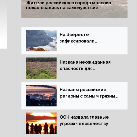
Жители российского города массово
пожаловались на самочувствие
На Эвересте
зафиксировали
катастрофическое
таяние льда
Названа неожиданная
опасность для
крупнейших лесов
планеты
Названы российские
регионы с самым грязным
воздухом
ООН назвала главные
угрозы человечеству