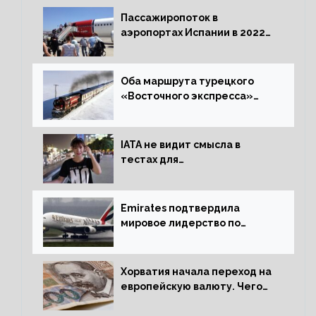
Пассажиропоток в
аэропортах Испании в 2022
году восстановился на 88
процентов
Оба маршрута турецкого
«Восточного экспресса»
открыли зимний сезон
IATA не видит смысла в
тестах для
путешественников из Китая
Emirates подтвердила
мировое лидерство по
стандартам безопасности
Хорватия начала переход на
европейскую валюту. Чего
опасается население?