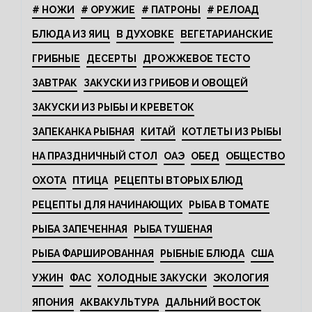
# НОЖИ
# ОРУЖИЕ
# ПАТРОНЫ
# РЕЛОАД
БЛЮДА ИЗ ЯИЦ
В ДУХОВКЕ
ВЕГЕТАРИАНСКИЕ
ГРИБНЫЕ
ДЕСЕРТЫ
ДРОЖЖЕВОЕ ТЕСТО
ЗАВТРАК
ЗАКУСКИ ИЗ ГРИБОВ И ОВОЩЕЙ
ЗАКУСКИ ИЗ РЫБЫ И КРЕВЕТОК
ЗАПЕКАНКА РЫБНАЯ
КИТАЙ
КОТЛЕТЫ ИЗ РЫБЫ
НА ПРАЗДНИЧНЫЙ СТОЛ
ОАЭ
ОБЕД
ОБЩЕСТВО
ОХОТА
ПТИЦА
РЕЦЕПТЫ ВТОРЫХ БЛЮД
РЕЦЕПТЫ ДЛЯ НАЧИНАЮЩИХ
РЫБА В ТОМАТЕ
РЫБА ЗАПЕЧЕННАЯ
РЫБА ТУШЕНАЯ
РЫБА ФАРШИРОВАННАЯ
РЫБНЫЕ БЛЮДА
США
УЖИН
ФАС
ХОЛОДНЫЕ ЗАКУСКИ
ЭКОЛОГИЯ
ЯПОНИЯ
АКВАКУЛЬТУРА
ДАЛЬНИЙ ВОСТОК