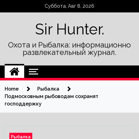
Skip
Суббота, Авг 8, 2026
to
content
Sir Hunter.
Охота и Рыбалка: информационно
развлекательный журнал.
Home
Рыбалка
Подмосковным рыбоводам сохранят
господдержку
Рыбалка