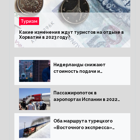
Туризм
Какие изменения ждут туристов на отдыхе в
Хорватии в 2023 году?
Нидерланды снижают
стоимость подачи и
оформления видов на
жительство
Пассажиропоток в
аэропортах Испании в 2022
году восстановился на 88
процентов
Оба маршрута турецкого
«Восточного экспресса»
открыли зимний сезон