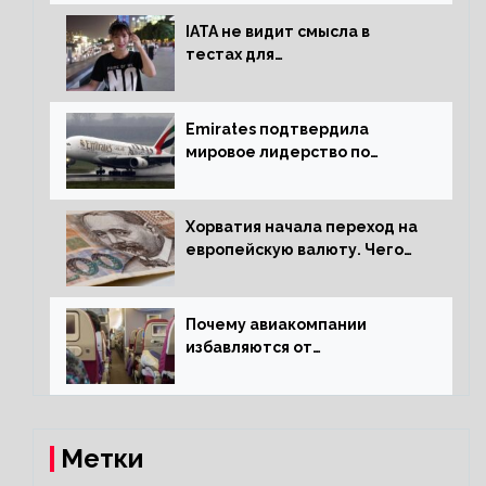
IATA не видит смысла в
тестах для
путешественников из Китая
Emirates подтвердила
мировое лидерство по
стандартам безопасности
Хорватия начала переход на
европейскую валюту. Чего
опасается население?
Почему авиакомпании
избавляются от
откидывающихся сидений?
Метки