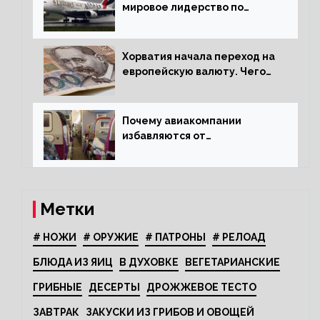
мировое лидерство по
стандартам безопасности
Хорватия начала переход на
европейскую валюту. Чего
опасается население?
Почему авиакомпании
избавляются от
откидывающихся сидений?
Метки
# НОЖИ
# ОРУЖИЕ
# ПАТРОНЫ
# РЕЛОАД
БЛЮДА ИЗ ЯИЦ
В ДУХОВКЕ
ВЕГЕТАРИАНСКИЕ
ГРИБНЫЕ
ДЕСЕРТЫ
ДРОЖЖЕВОЕ ТЕСТО
ЗАВТРАК
ЗАКУСКИ ИЗ ГРИБОВ И ОВОЩЕЙ