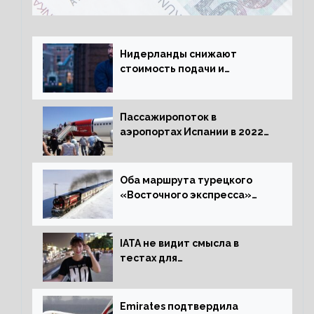
Нидерланды снижают
стоимость подачи и
оформления видов на
жительство
Пассажиропоток в
аэропортах Испании в 2022
году восстановился на 88
процентов
Оба маршрута турецкого
«Восточного экспресса»
открыли зимний сезон
IATA не видит смысла в
тестах для
путешественников из Китая
Emirates подтвердила