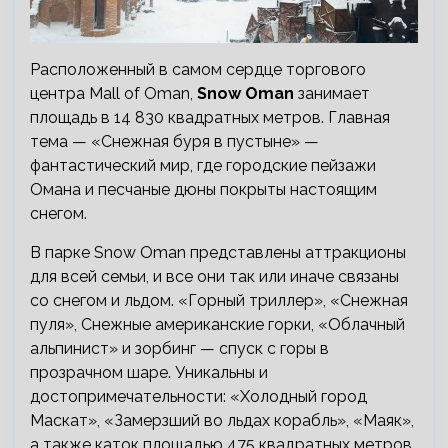
Расположенный в самом сердце торгового
центра Mall of Oman,
Snow Oman
занимает
площадь в 14 830 квадратных метров. Главная
тема — «Снежная буря в пустыне» —
фантастический мир, где городские пейзажи
Омана и песчаные дюны покрыты настоящим
снегом.
В парке Snow Oman представлены аттракционы
для всей семьи, и все они так или иначе связаны
со снегом и льдом. «Горный триллер», «Снежная
пуля», Снежные американские горки, «Облачный
альпинист» и зорбинг — спуск с горы в
прозрачном шаре. Уникальны и
достопримечательности: «Холодный город
Маскат», «Замерзший во льдах корабль», «Маяк»,
а также каток площадью 475 квадратных метров.