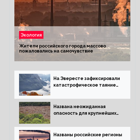
Экология
Жители российского города массово
пожаловались на самочувствие
На Эвересте зафиксировали
катастрофическое таяние
льда
Названа неожиданная
опасность для крупнейших
лесов планеты
Названы российские регионы