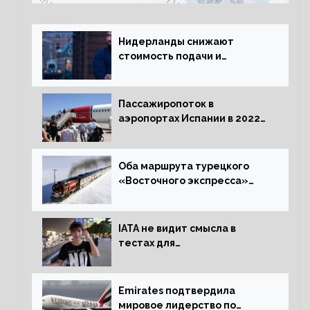
Нидерланды снижают
стоимость подачи и
оформления видов на
жительство
Пассажиропоток в
аэропортах Испании в 2022
году восстановился на 88
процентов
Оба маршрута турецкого
«Восточного экспресса»
открыли зимний сезон
IATA не видит смысла в
тестах для
путешественников из Китая
Emirates подтвердила
мировое лидерство по