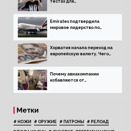
тестах для
путешественников из Китая
Emirates подтвердила
мировое лидерство по
стандартам безопасности
Хорватия начала переход на
европейскую валюту. Чего
опасается население?
Почему авиакомпании
избавляются от
откидывающихся сидений?
Метки
# НОЖИ
# ОРУЖИЕ
# ПАТРОНЫ
# РЕЛОАД