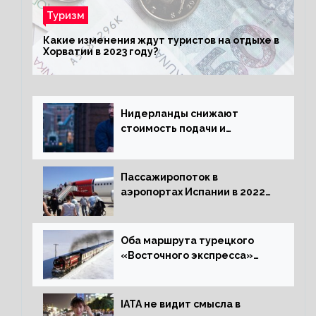
Туризм
Какие изменения ждут туристов на отдыхе в
Хорватии в 2023 году?
Нидерланды снижают
стоимость подачи и
оформления видов на
жительство
Пассажиропоток в
аэропортах Испании в 2022
году восстановился на 88
процентов
Оба маршрута турецкого
«Восточного экспресса»
открыли зимний сезон
IATA не видит смысла в