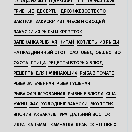
БЛЮДА ИЗ ЯИЦ
В ДУХОВКЕ
ВЕГЕТАРИАНСКИЕ
ГРИБНЫЕ
ДЕСЕРТЫ
ДРОЖЖЕВОЕ ТЕСТО
ЗАВТРАК
ЗАКУСКИ ИЗ ГРИБОВ И ОВОЩЕЙ
ЗАКУСКИ ИЗ РЫБЫ И КРЕВЕТОК
ЗАПЕКАНКА РЫБНАЯ
КИТАЙ
КОТЛЕТЫ ИЗ РЫБЫ
НА ПРАЗДНИЧНЫЙ СТОЛ
ОАЭ
ОБЕД
ОБЩЕСТВО
ОХОТА
ПТИЦА
РЕЦЕПТЫ ВТОРЫХ БЛЮД
РЕЦЕПТЫ ДЛЯ НАЧИНАЮЩИХ
РЫБА В ТОМАТЕ
РЫБА ЗАПЕЧЕННАЯ
РЫБА ТУШЕНАЯ
РЫБА ФАРШИРОВАННАЯ
РЫБНЫЕ БЛЮДА
США
УЖИН
ФАС
ХОЛОДНЫЕ ЗАКУСКИ
ЭКОЛОГИЯ
ЯПОНИЯ
АКВАКУЛЬТУРА
ДАЛЬНИЙ ВОСТОК
ИКРА
КАЛЬМАР
КАМЧАТКА
КРАБ
ОСЕТРОВЫХ