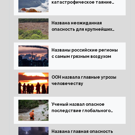
катастрофическое таяние
льда
Названа неожиданная
опасность для крупнейших
лесов планеты
Названы российские регионы
с самым грязным воздухом
ООН назвала главные угрозы
человечеству
Ученый назвал опасное
последствие глобального
потепления для РФ
Названа главная опасность