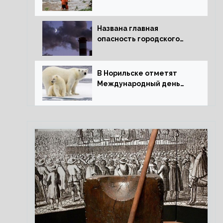
потепления для РФ
Названа главная
опасность городского
воздуха
В Норильске отметят
Международный день
полярного медведя