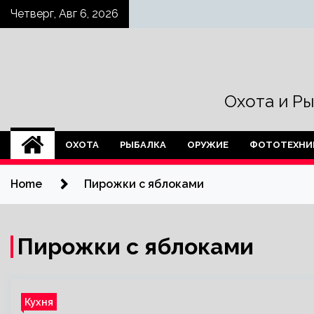
Skip
Четверг, Авг 6, 2026
to
content
Охота и Р
ОХОТА
РЫБАЛКА
ОРУЖИЕ
ФОТОТЕХНИ
Home
Пирожки с яблоками
Пирожки с яблоками
Кухня