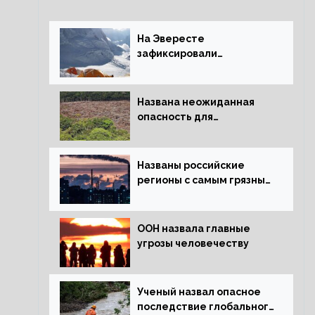
На Эвересте
зафиксировали
катастрофическое
таяние льда
Названа неожиданная
опасность для
крупнейших лесов
планеты
Названы российские
регионы с самым грязным
воздухом
ООН назвала главные
угрозы человечеству
Ученый назвал опасное
последствие глобального