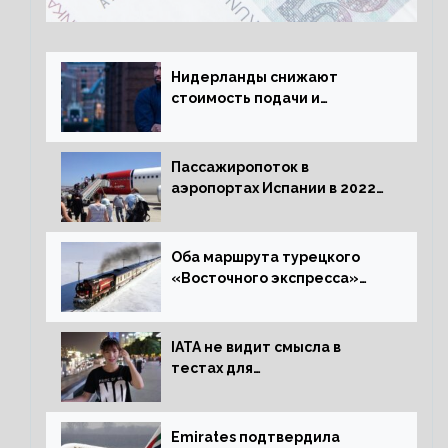
Нидерланды снижают
стоимость подачи и
оформления видов на
жительство
Пассажиропоток в
аэропортах Испании в 2022
году восстановился на 88
процентов
Оба маршрута турецкого
«Восточного экспресса»
открыли зимний сезон
IATA не видит смысла в
тестах для
путешественников из Китая
Emirates подтвердила