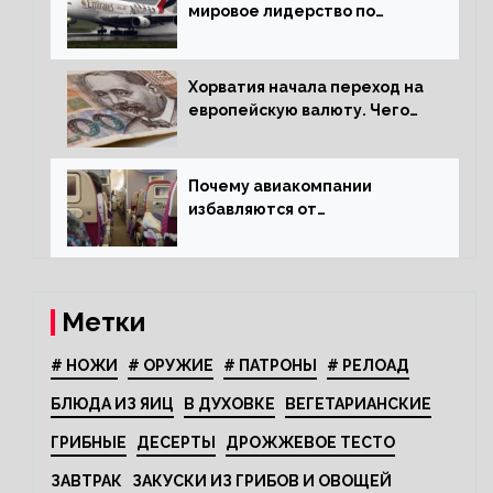
мировое лидерство по
стандартам безопасности
Хорватия начала переход на
европейскую валюту. Чего
опасается население?
Почему авиакомпании
избавляются от
откидывающихся сидений?
Метки
# НОЖИ
# ОРУЖИЕ
# ПАТРОНЫ
# РЕЛОАД
БЛЮДА ИЗ ЯИЦ
В ДУХОВКЕ
ВЕГЕТАРИАНСКИЕ
ГРИБНЫЕ
ДЕСЕРТЫ
ДРОЖЖЕВОЕ ТЕСТО
ЗАВТРАК
ЗАКУСКИ ИЗ ГРИБОВ И ОВОЩЕЙ