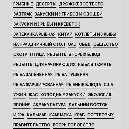
ГРИБНЫЕ
ДЕСЕРТЫ
ДРОЖЖЕВОЕ ТЕСТО
ЗАВТРАК
ЗАКУСКИ ИЗ ГРИБОВ И ОВОЩЕЙ
ЗАКУСКИ ИЗ РЫБЫ И КРЕВЕТОК
ЗАПЕКАНКА РЫБНАЯ
КИТАЙ
КОТЛЕТЫ ИЗ РЫБЫ
НА ПРАЗДНИЧНЫЙ СТОЛ
ОАЭ
ОБЕД
ОБЩЕСТВО
ОХОТА
ПТИЦА
РЕЦЕПТЫ ВТОРЫХ БЛЮД
РЕЦЕПТЫ ДЛЯ НАЧИНАЮЩИХ
РЫБА В ТОМАТЕ
РЫБА ЗАПЕЧЕННАЯ
РЫБА ТУШЕНАЯ
РЫБА ФАРШИРОВАННАЯ
РЫБНЫЕ БЛЮДА
США
УЖИН
ФАС
ХОЛОДНЫЕ ЗАКУСКИ
ЭКОЛОГИЯ
ЯПОНИЯ
АКВАКУЛЬТУРА
ДАЛЬНИЙ ВОСТОК
ИКРА
КАЛЬМАР
КАМЧАТКА
КРАБ
ОСЕТРОВЫХ
ПРАВИТЕЛЬСТВО
РОСРЫБОЛОВСТВО