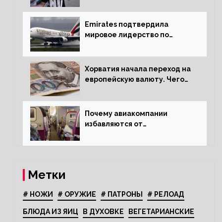
путешественников из Китая
Emirates подтвердила
мировое лидерство по
стандартам безопасности
Хорватия начала переход на
европейскую валюту. Чего
опасается население?
Почему авиакомпании
избавляются от
откидывающихся сидений?
Метки
# НОЖИ
# ОРУЖИЕ
# ПАТРОНЫ
# РЕЛОАД
БЛЮДА ИЗ ЯИЦ
В ДУХОВКЕ
ВЕГЕТАРИАНСКИЕ