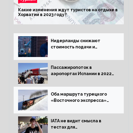
Какие изменения ждут туристов на отдыхе в
Хорватии в 2023 году?
Нидерланды снижают
стоимость подачи и
оформления видов на
жительство
Пассажиропоток в
аэропортах Испании в 2022
году восстановился на 88
процентов
Оба маршрута турецкого
«Восточного экспресса»
открыли зимний сезон
IATA не видит смысла в
тестах для