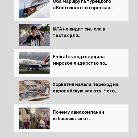
Оба маршрута турецкого
«Восточного экспресса»
открыли зимний сезон
IATA не видит смысла в
тестах для
путешественников из Китая
Emirates подтвердила
мировое лидерство по
стандартам безопасности
Хорватия начала переход на
европейскую валюту. Чего
опасается население?
Почему авиакомпании
избавляются от
откидывающихся сидений?