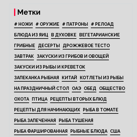
Метки
# НОЖИ
# ОРУЖИЕ
# ПАТРОНЫ
# РЕЛОАД
БЛЮДА ИЗ ЯИЦ
В ДУХОВКЕ
ВЕГЕТАРИАНСКИЕ
ГРИБНЫЕ
ДЕСЕРТЫ
ДРОЖЖЕВОЕ ТЕСТО
ЗАВТРАК
ЗАКУСКИ ИЗ ГРИБОВ И ОВОЩЕЙ
ЗАКУСКИ ИЗ РЫБЫ И КРЕВЕТОК
ЗАПЕКАНКА РЫБНАЯ
КИТАЙ
КОТЛЕТЫ ИЗ РЫБЫ
НА ПРАЗДНИЧНЫЙ СТОЛ
ОАЭ
ОБЕД
ОБЩЕСТВО
ОХОТА
ПТИЦА
РЕЦЕПТЫ ВТОРЫХ БЛЮД
РЕЦЕПТЫ ДЛЯ НАЧИНАЮЩИХ
РЫБА В ТОМАТЕ
РЫБА ЗАПЕЧЕННАЯ
РЫБА ТУШЕНАЯ
РЫБА ФАРШИРОВАННАЯ
РЫБНЫЕ БЛЮДА
США