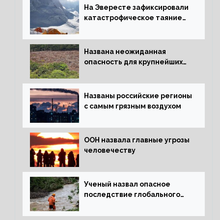
На Эвересте зафиксировали
катастрофическое таяние
льда
Названа неожиданная
опасность для крупнейших
лесов планеты
Названы российские регионы
с самым грязным воздухом
ООН назвала главные угрозы
человечеству
Ученый назвал опасное
последствие глобального
потепления для РФ