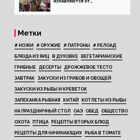
избавляются от
откидывающихся сидений?
Метки
# НОЖИ
# ОРУЖИЕ
# ПАТРОНЫ
# РЕЛОАД
БЛЮДА ИЗ ЯИЦ
В ДУХОВКЕ
ВЕГЕТАРИАНСКИЕ
ГРИБНЫЕ
ДЕСЕРТЫ
ДРОЖЖЕВОЕ ТЕСТО
ЗАВТРАК
ЗАКУСКИ ИЗ ГРИБОВ И ОВОЩЕЙ
ЗАКУСКИ ИЗ РЫБЫ И КРЕВЕТОК
ЗАПЕКАНКА РЫБНАЯ
КИТАЙ
КОТЛЕТЫ ИЗ РЫБЫ
НА ПРАЗДНИЧНЫЙ СТОЛ
ОАЭ
ОБЕД
ОБЩЕСТВО
ОХОТА
ПТИЦА
РЕЦЕПТЫ ВТОРЫХ БЛЮД
РЕЦЕПТЫ ДЛЯ НАЧИНАЮЩИХ
РЫБА В ТОМАТЕ