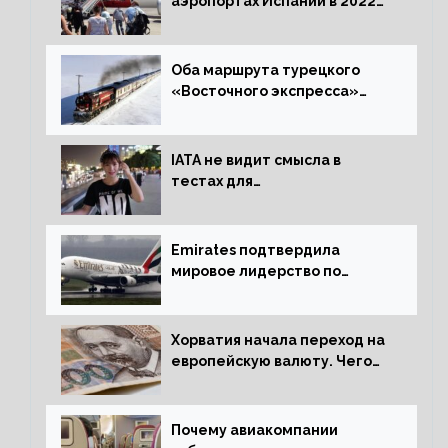
аэропортах Испании в 2022
году восстановился на 88
процентов
Оба маршрута турецкого
«Восточного экспресса»
открыли зимний сезон
IATA не видит смысла в
тестах для
путешественников из Китая
Emirates подтвердила
мировое лидерство по
стандартам безопасности
Хорватия начала переход на
европейскую валюту. Чего
опасается население?
Почему авиакомпании