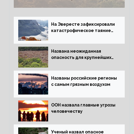
На Эвересте зафиксировали
катастрофическое таяние
льда
Названа неожиданная
опасность для крупнейших
лесов планеты
Названы российские регионы
с самым грязным воздухом
ООН назвала главные угрозы
человечеству
Ученый назвал опасное