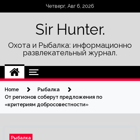
Skip
Четверг, Авг 6, 2026
to
content
Sir Hunter.
Охота и Рыбалка: информационно
развлекательный журнал.
Home
Рыбалка
От регионов соберут предложения по
«критериям добросовестности»
Рыбалка