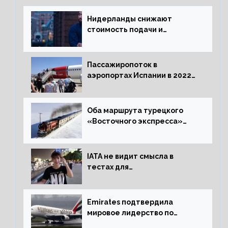
Нидерланды снижают
стоимость подачи и
оформления видов на
жительство
Пассажиропоток в
аэропортах Испании в 2022
году восстановился на 88
процентов
Оба маршрута турецкого
«Восточного экспресса»
открыли зимний сезон
IATA не видит смысла в
тестах для
путешественников из Китая
Emirates подтвердила
мировое лидерство по
стандартам безопасности