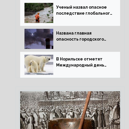
Ученый назвал опасное
последствие глобального
потепления для РФ
Названа главная
опасность городского
воздуха
В Норильске отметят
Международный день
полярного медведя