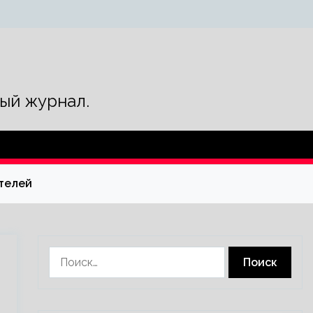
ый журнал.
ителей
Найти: