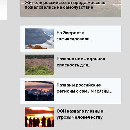
Жители российского города массово
пожаловались на самочувствие
На Эвересте
зафиксировали
катастрофическое
таяние льда
Названа неожиданная
опасность для
крупнейших лесов
планеты
Названы российские
регионы с самым грязным
воздухом
ООН назвала главные
угрозы человечеству