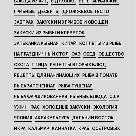
БЛЮДА ИЗ ЯИЦ
В ДУХОВКЕ
ВЕГЕТАРИАНСКИЕ
ГРИБНЫЕ
ДЕСЕРТЫ
ДРОЖЖЕВОЕ ТЕСТО
ЗАВТРАК
ЗАКУСКИ ИЗ ГРИБОВ И ОВОЩЕЙ
ЗАКУСКИ ИЗ РЫБЫ И КРЕВЕТОК
ЗАПЕКАНКА РЫБНАЯ
КИТАЙ
КОТЛЕТЫ ИЗ РЫБЫ
НА ПРАЗДНИЧНЫЙ СТОЛ
ОАЭ
ОБЕД
ОБЩЕСТВО
ОХОТА
ПТИЦА
РЕЦЕПТЫ ВТОРЫХ БЛЮД
РЕЦЕПТЫ ДЛЯ НАЧИНАЮЩИХ
РЫБА В ТОМАТЕ
РЫБА ЗАПЕЧЕННАЯ
РЫБА ТУШЕНАЯ
РЫБА ФАРШИРОВАННАЯ
РЫБНЫЕ БЛЮДА
США
УЖИН
ФАС
ХОЛОДНЫЕ ЗАКУСКИ
ЭКОЛОГИЯ
ЯПОНИЯ
АКВАКУЛЬТУРА
ДАЛЬНИЙ ВОСТОК
ИКРА
КАЛЬМАР
КАМЧАТКА
КРАБ
ОСЕТРОВЫХ