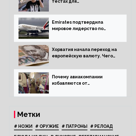
тестах для
путешественников из Китая
Emirates подтвердила
мировое лидерство по
стандартам безопасности
Хорватия начала переход на
европейскую валюту. Чего
опасается население?
Почему авиакомпании
избавляются от
откидывающихся сидений?
Метки
# НОЖИ
# ОРУЖИЕ
# ПАТРОНЫ
# РЕЛОАД