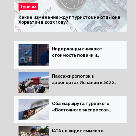
Туризм
Какие изменения ждут туристов на отдыхе в
Хорватии в 2023 году?
Нидерланды снижают
стоимость подачи и
оформления видов на
жительство
Пассажиропоток в
аэропортах Испании в 2022
году восстановился на 88
процентов
Оба маршрута турецкого
«Восточного экспресса»
открыли зимний сезон
IATA не видит смысла в