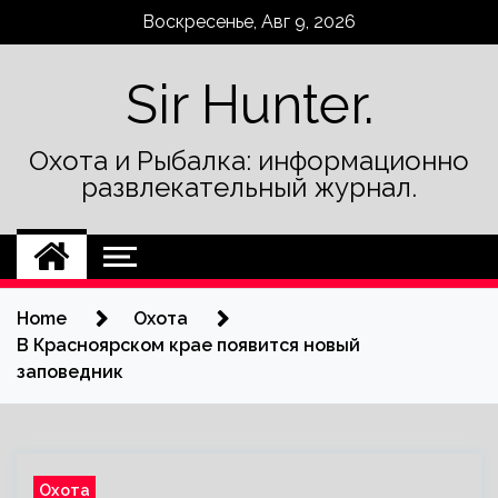
Skip
Воскресенье, Авг 9, 2026
to
content
Sir Hunter.
Охота и Рыбалка: информационно
развлекательный журнал.
Home
Охота
В Красноярском крае появится новый
заповедник
Охота