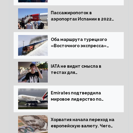
жительство
Пассажиропоток в
аэропортах Испании в 2022
году восстановился на 88
процентов
Оба маршрута турецкого
«Восточного экспресса»
открыли зимний сезон
IATA не видит смысла в
тестах для
путешественников из Китая
Emirates подтвердила
мировое лидерство по
стандартам безопасности
Хорватия начала переход на
европейскую валюту. Чего
опасается население?