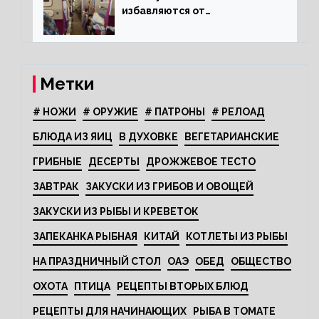
избавляются от
откидывающихся сидений?
Метки
# НОЖИ
# ОРУЖИЕ
# ПАТРОНЫ
# РЕЛОАД
БЛЮДА ИЗ ЯИЦ
В ДУХОВКЕ
ВЕГЕТАРИАНСКИЕ
ГРИБНЫЕ
ДЕСЕРТЫ
ДРОЖЖЕВОЕ ТЕСТО
ЗАВТРАК
ЗАКУСКИ ИЗ ГРИБОВ И ОВОЩЕЙ
ЗАКУСКИ ИЗ РЫБЫ И КРЕВЕТОК
ЗАПЕКАНКА РЫБНАЯ
КИТАЙ
КОТЛЕТЫ ИЗ РЫБЫ
НА ПРАЗДНИЧНЫЙ СТОЛ
ОАЭ
ОБЕД
ОБЩЕСТВО
ОХОТА
ПТИЦА
РЕЦЕПТЫ ВТОРЫХ БЛЮД
РЕЦЕПТЫ ДЛЯ НАЧИНАЮЩИХ
РЫБА В ТОМАТЕ