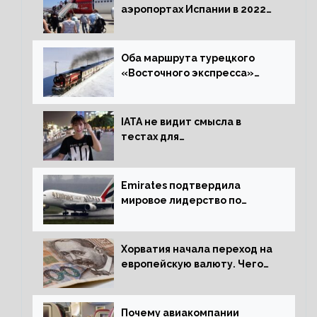
аэропортах Испании в 2022
году восстановился на 88
процентов
Оба маршрута турецкого
«Восточного экспресса»
открыли зимний сезон
IATA не видит смысла в
тестах для
путешественников из Китая
Emirates подтвердила
мировое лидерство по
стандартам безопасности
Хорватия начала переход на
европейскую валюту. Чего
опасается население?
Почему авиакомпании