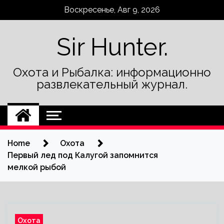
Skip
Воскресенье, Авг 9, 2026
to
content
Sir Hunter.
Охота и Рыбалка: информационно
развлекательный журнал.
Home
Охота
Первый лед под Калугой запомнится
мелкой рыбой
Охота