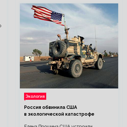
ю
Экология
Россия обвинила США
в экологической катастрофе
Елена Прошина США устроили