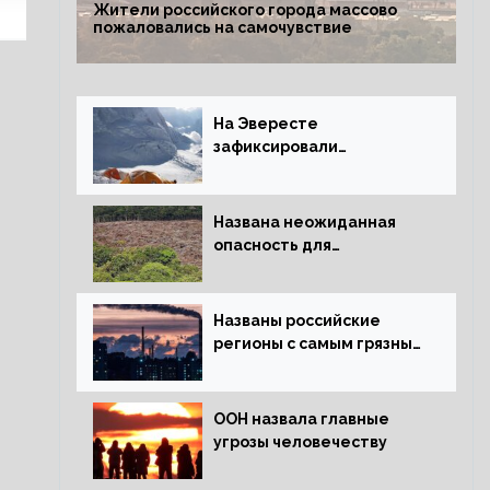
Жители российского города массово
пожаловались на самочувствие
На Эвересте
зафиксировали
катастрофическое
таяние льда
Названа неожиданная
опасность для
крупнейших лесов
планеты
Названы российские
регионы с самым грязным
воздухом
ООН назвала главные
угрозы человечеству