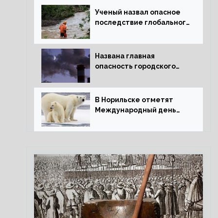
Ученый назвал опасное
последствие глобального
потепления для РФ
Названа главная
опасность городского
воздуха
В Норильске отметят
Международный день
полярного медведя