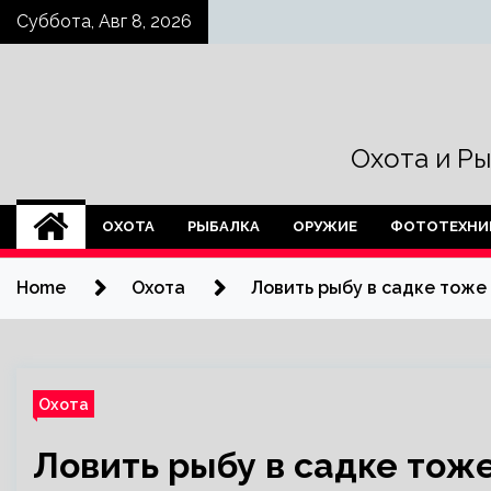
Skip
Суббота, Авг 8, 2026
to
content
Охота и Р
ОХОТА
РЫБАЛКА
ОРУЖИЕ
ФОТОТЕХНИ
Home
Охота
Ловить рыбу в садке тоже
Охота
Ловить рыбу в садке тож