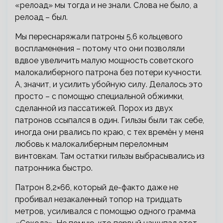
«релоад» мы тогда и не знали. Слова не было, а
релоад – был.
Мы переснаряжали патроны 5,6 кольцевого
воспламенения – потому что они позволяли
вдвое увеличить малую мощность советского
малокалиберного патрона без потери кучности.
А, значит, и усилить убойную силу. Делалось это
просто – с помощью специальной обжимки,
сделанной из пассатижей. Порох из двух
патронов ссыпался в один. Гильзы были так себе,
иногда они рвались по краю, с тех времён у меня
любовь к малокалиберным переломным
винтовкам. Там остатки гильзы выбрасывались из
патронника быстро.
Патрон 8,2×66, который де-факто даже не
пробивал незакаленный топор на тридцать
метров, усиливался с помощью одного грамма