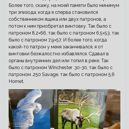
Более того, скажу, на моей памяти было минимум
три эпизода, когда я сперва становился
собственником ящика или двух патронов, а
потом к ним приобретал винтовку. Так было с
патроном 8,2×66, так было с патроном 6,5×53, так
было с патроном 7,9×57. И более того, когда
какой-то патрон у меня заканчивался, я от
винтовки безжалостно избавлялся. Сдавал в
органы внутренних дел или топил в реке. Так
было с патроном Winchester .30-30, так было с
патроном .250 Savage, так было с патроном 5,6
Hornet.