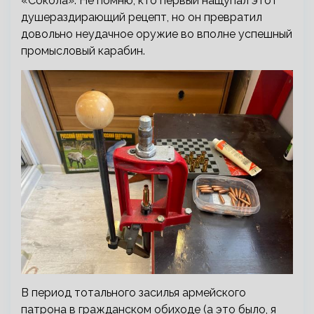
«Сокола». Не помню, кто первый нащупал этот
душераздирающий рецепт, но он превратил
довольно неудачное оружие во вполне успешный
промысловый карабин.
В период тотального засилья армейского
патрона в гражданском обиходе (а это было, я