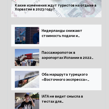
Какие изменения ждут туристов на отдыхе в
Хорватии в 2023 году?
Нидерланды снижают
стоимость подачи и
оформления видов на
жительство
Пассажиропоток в
аэропортах Испании в 2022
году восстановился на 88
процентов
Оба маршрута турецкого
«Восточного экспресса»
открыли зимний сезон
IATA не видит смысла в
тестах для
путешественников из Китая