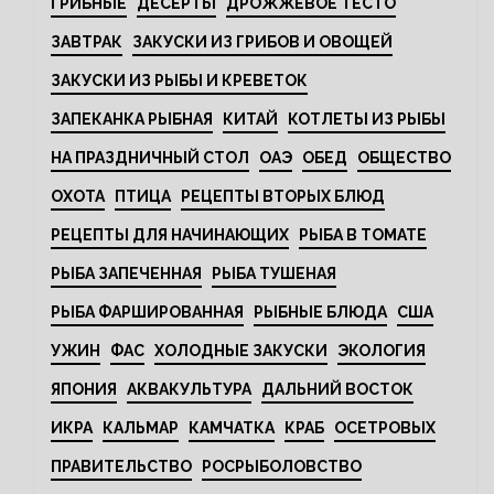
ГРИБНЫЕ
ДЕСЕРТЫ
ДРОЖЖЕВОЕ ТЕСТО
ЗАВТРАК
ЗАКУСКИ ИЗ ГРИБОВ И ОВОЩЕЙ
ЗАКУСКИ ИЗ РЫБЫ И КРЕВЕТОК
ЗАПЕКАНКА РЫБНАЯ
КИТАЙ
КОТЛЕТЫ ИЗ РЫБЫ
НА ПРАЗДНИЧНЫЙ СТОЛ
ОАЭ
ОБЕД
ОБЩЕСТВО
ОХОТА
ПТИЦА
РЕЦЕПТЫ ВТОРЫХ БЛЮД
РЕЦЕПТЫ ДЛЯ НАЧИНАЮЩИХ
РЫБА В ТОМАТЕ
РЫБА ЗАПЕЧЕННАЯ
РЫБА ТУШЕНАЯ
РЫБА ФАРШИРОВАННАЯ
РЫБНЫЕ БЛЮДА
США
УЖИН
ФАС
ХОЛОДНЫЕ ЗАКУСКИ
ЭКОЛОГИЯ
ЯПОНИЯ
АКВАКУЛЬТУРА
ДАЛЬНИЙ ВОСТОК
ИКРА
КАЛЬМАР
КАМЧАТКА
КРАБ
ОСЕТРОВЫХ
ПРАВИТЕЛЬСТВО
РОСРЫБОЛОВСТВО