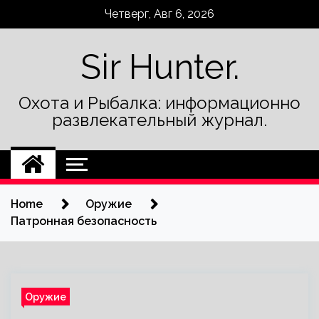
Skip
Четверг, Авг 6, 2026
to
content
Sir Hunter.
Охота и Рыбалка: информационно
развлекательный журнал.
Home
Оружие
Патронная безопасность
Оружие