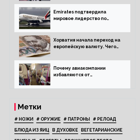
Emirates подтвердила
мировое лидерство по
стандартам безопасности
Хорватия начала переход на
европейскую валюту. Чего
опасается население?
Почему авиакомпании
избавляются от
откидывающихся сидений?
Метки
# НОЖИ
# ОРУЖИЕ
# ПАТРОНЫ
# РЕЛОАД
БЛЮДА ИЗ ЯИЦ
В ДУХОВКЕ
ВЕГЕТАРИАНСКИЕ