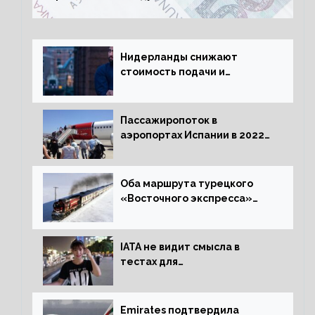
Нидерланды снижают
стоимость подачи и
оформления видов на
жительство
Пассажиропоток в
аэропортах Испании в 2022
году восстановился на 88
процентов
Оба маршрута турецкого
«Восточного экспресса»
открыли зимний сезон
IATA не видит смысла в
тестах для
путешественников из Китая
Emirates подтвердила