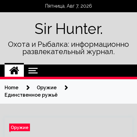
Skip
Пятница, Авг 7, 2026
to
content
Sir Hunter.
Охота и Рыбалка: информационно
развлекательный журнал.
Home
Оружие
Единственное ружьё
Оружие