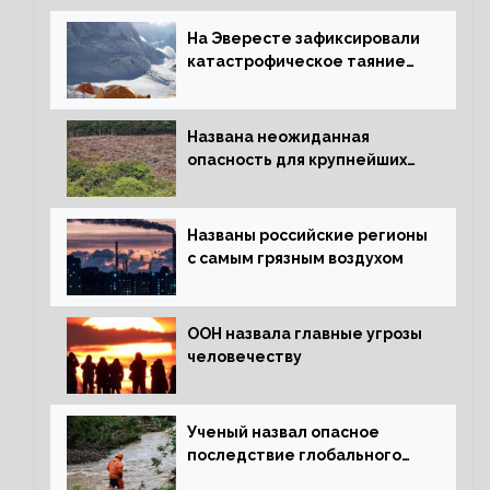
На Эвересте зафиксировали
катастрофическое таяние
льда
Названа неожиданная
опасность для крупнейших
лесов планеты
Названы российские регионы
с самым грязным воздухом
ООН назвала главные угрозы
человечеству
Ученый назвал опасное
последствие глобального
потепления для РФ