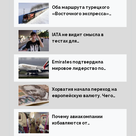
Оба маршрута турецкого
«Восточного экспресса»
открыли зимний сезон
IATA не видит смысла в
тестах для
путешественников из Китая
Emirates подтвердила
мировое лидерство по
стандартам безопасности
Хорватия начала переход на
европейскую валюту. Чего
опасается население?
Почему авиакомпании
избавляются от
откидывающихся сидений?