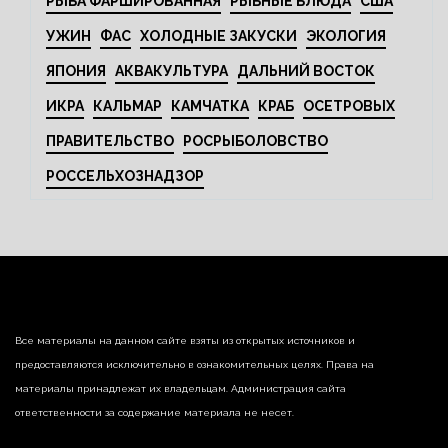
РЫБА ФАРШИРОВАННАЯ
РЫБНЫЕ БЛЮДА
США
УЖИН
ФАС
ХОЛОДНЫЕ ЗАКУСКИ
ЭКОЛОГИЯ
ЯПОНИЯ
АКВАКУЛЬТУРА
ДАЛЬНИЙ ВОСТОК
ИКРА
КАЛЬМАР
КАМЧАТКА
КРАБ
ОСЕТРОВЫХ
ПРАВИТЕЛЬСТВО
РОСРЫБОЛОВСТВО
РОССЕЛЬХОЗНАДЗОР
Все материалы на данном сайте взяты из открытых источников и
предоставляются исключительно в ознакомительных целях. Права на
материалы принадлежат их владельцам. Администрация сайта
ответственности за содержание материала не несет.