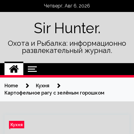
Skip
Четверг, Авг 6, 2026
to
content
Sir Hunter.
Охота и Рыбалка: информационно
развлекательный журнал.
Home
Кухня
Картофельное рагу с зелёным горошком
Кухня