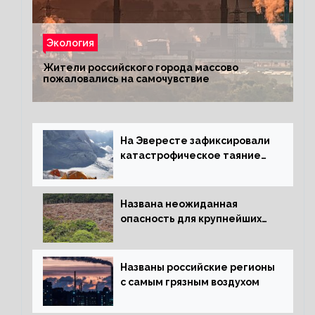
Экология
Жители российского города массово
пожаловались на самочувствие
На Эвересте зафиксировали
катастрофическое таяние
льда
Названа неожиданная
опасность для крупнейших
лесов планеты
Названы российские регионы
с самым грязным воздухом