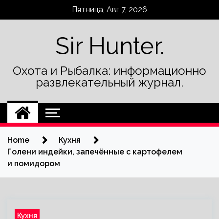
Skip
Пятница, Авг 7, 2026
to
content
Sir Hunter.
Охота и Рыбалка: информационно
развлекательный журнал.
Home
Кухня
Голени индейки, запечённые с картофелем
и помидором
Кухня