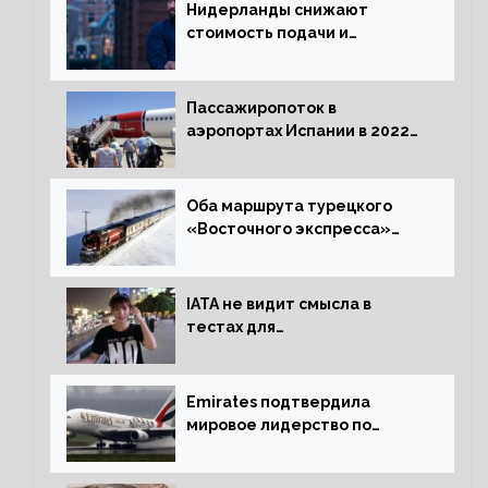
Нидерланды снижают
стоимость подачи и
оформления видов на
жительство
Пассажиропоток в
аэропортах Испании в 2022
году восстановился на 88
процентов
Оба маршрута турецкого
«Восточного экспресса»
открыли зимний сезон
IATA не видит смысла в
тестах для
путешественников из Китая
Emirates подтвердила
мировое лидерство по
стандартам безопасности