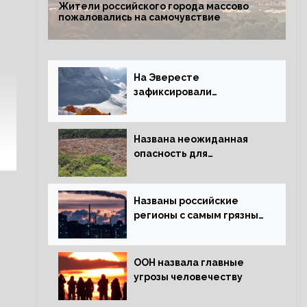
Жители российского города массово
пожаловались на самочувствие
На Эвересте
зафиксировали
катастрофическое
таяние льда
Названа неожиданная
опасность для
крупнейших лесов
планеты
Названы российские
регионы с самым грязным
воздухом
ООН назвала главные
угрозы человечеству