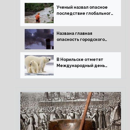
Ученый назвал опасное
последствие глобального
потепления для РФ
Названа главная
опасность городского
воздуха
В Норильске отметят
Международный день
полярного медведя