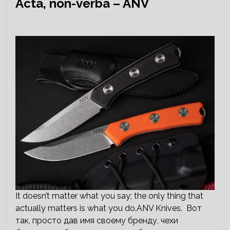
Acta, non-verba – ANV
It doesn’t matter what you say; the only thing that
actually matters is what you do.ANV Knives. Вот
так, просто дав имя своему бренду, чехи