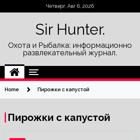
Skip
Четверг, Авг 6, 2026
to
content
Sir Hunter.
Охота и Рыбалка: информационно
развлекательный журнал.
Home
Пирожки с капустой
Пирожки с капустой