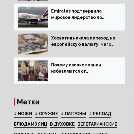
Emirates подтвердила
мировое лидерство по
стандартам безопасности
Хорватия начала переход на
европейскую валюту. Чего
опасается население?
Почему авиакомпании
избавляются от
откидывающихся сидений?
Метки
# НОЖИ
# ОРУЖИЕ
# ПАТРОНЫ
# РЕЛОАД
БЛЮДА ИЗ ЯИЦ
В ДУХОВКЕ
ВЕГЕТАРИАНСКИЕ