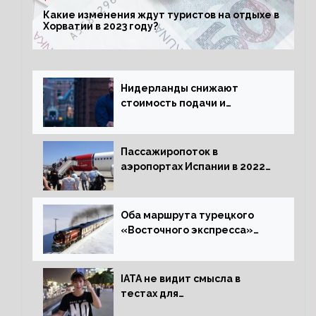
Какие изменения ждут туристов на отдыхе в
Хорватии в 2023 году?
Нидерланды снижают
стоимость подачи и
оформления видов на
жительство
Пассажиропоток в
аэропортах Испании в 2022
году восстановился на 88
процентов
Оба маршрута турецкого
«Восточного экспресса»
открыли зимний сезон
IATA не видит смысла в
тестах для
путешественников из Китая