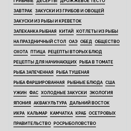
ГРИБНЫЕ
ДЕСЕРТЫ
ДРОЖЖЕВОЕ ТЕСТО
ЗАВТРАК
ЗАКУСКИ ИЗ ГРИБОВ И ОВОЩЕЙ
ЗАКУСКИ ИЗ РЫБЫ И КРЕВЕТОК
ЗАПЕКАНКА РЫБНАЯ
КИТАЙ
КОТЛЕТЫ ИЗ РЫБЫ
НА ПРАЗДНИЧНЫЙ СТОЛ
ОАЭ
ОБЕД
ОБЩЕСТВО
ОХОТА
ПТИЦА
РЕЦЕПТЫ ВТОРЫХ БЛЮД
РЕЦЕПТЫ ДЛЯ НАЧИНАЮЩИХ
РЫБА В ТОМАТЕ
РЫБА ЗАПЕЧЕННАЯ
РЫБА ТУШЕНАЯ
РЫБА ФАРШИРОВАННАЯ
РЫБНЫЕ БЛЮДА
США
УЖИН
ФАС
ХОЛОДНЫЕ ЗАКУСКИ
ЭКОЛОГИЯ
ЯПОНИЯ
АКВАКУЛЬТУРА
ДАЛЬНИЙ ВОСТОК
ИКРА
КАЛЬМАР
КАМЧАТКА
КРАБ
ОСЕТРОВЫХ
ПРАВИТЕЛЬСТВО
РОСРЫБОЛОВСТВО