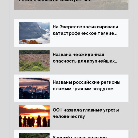
На Эвересте зафиксировали
катастрофическое таяние
льда
Названа неожиданная
опасность для крупнейших
лесов планеты
Названы российские регионы
с самым грязным воздухом
ООН назвала главные угрозы
человечеству
Ученый назвал опасное