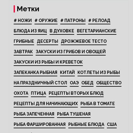
Метки
# НОЖИ
# ОРУЖИЕ
# ПАТРОНЫ
# РЕЛОАД
БЛЮДА ИЗ ЯИЦ
В ДУХОВКЕ
ВЕГЕТАРИАНСКИЕ
ГРИБНЫЕ
ДЕСЕРТЫ
ДРОЖЖЕВОЕ ТЕСТО
ЗАВТРАК
ЗАКУСКИ ИЗ ГРИБОВ И ОВОЩЕЙ
ЗАКУСКИ ИЗ РЫБЫ И КРЕВЕТОК
ЗАПЕКАНКА РЫБНАЯ
КИТАЙ
КОТЛЕТЫ ИЗ РЫБЫ
НА ПРАЗДНИЧНЫЙ СТОЛ
ОАЭ
ОБЕД
ОБЩЕСТВО
ОХОТА
ПТИЦА
РЕЦЕПТЫ ВТОРЫХ БЛЮД
РЕЦЕПТЫ ДЛЯ НАЧИНАЮЩИХ
РЫБА В ТОМАТЕ
РЫБА ЗАПЕЧЕННАЯ
РЫБА ТУШЕНАЯ
РЫБА ФАРШИРОВАННАЯ
РЫБНЫЕ БЛЮДА
США