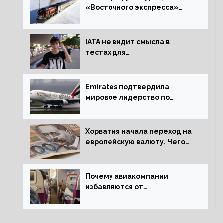
«Восточного экспресса»
открыли зимний сезон
IATA не видит смысла в
тестах для
путешественников из Китая
Emirates подтвердила
мировое лидерство по
стандартам безопасности
Хорватия начала переход на
европейскую валюту. Чего
опасается население?
Почему авиакомпании
избавляются от
откидывающихся сидений?