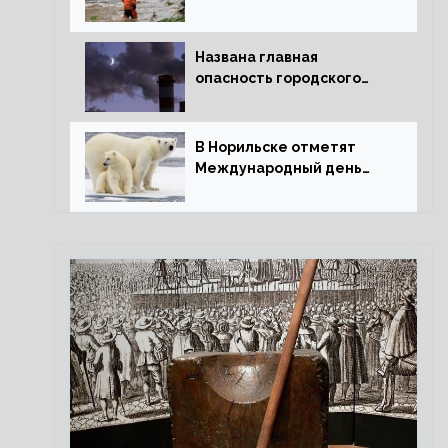
потепления для РФ
Названа главная
опасность городского
воздуха
В Норильске отметят
Международный день
полярного медведя