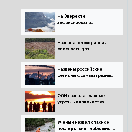
На Эвересте
зафиксировали
катастрофическое
таяние льда
Названа неожиданная
опасность для
крупнейших лесов
планеты
Названы российские
регионы с самым грязным
воздухом
ООН назвала главные
угрозы человечеству
Ученый назвал опасное
последствие глобального