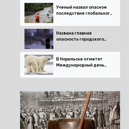
Ученый назвал опасное
последствие глобального
потепления для РФ
Названа главная
опасность городского
воздуха
В Норильске отметят
Международный день
полярного медведя