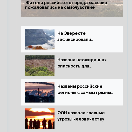
Жители российского города массово
пожаловались на самочувствие
На Эвересте
зафиксировали
катастрофическое
таяние льда
Названа неожиданная
опасность для
крупнейших лесов
планеты
Названы российские
регионы с самым грязным
воздухом
ООН назвала главные
угрозы человечеству