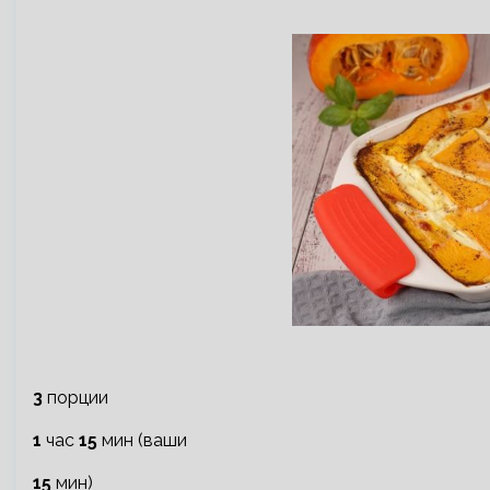
3
порции
1
час
15
мин (ваши
15
мин)