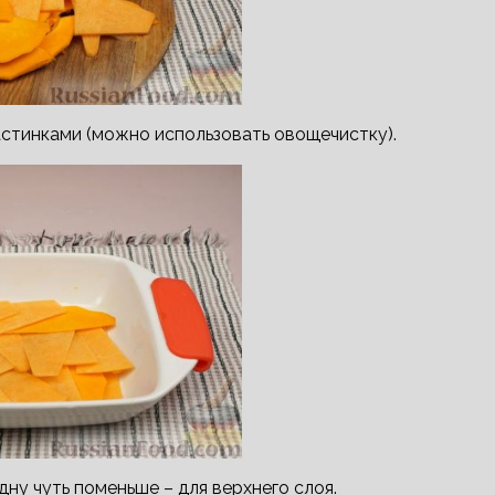
астинками (можно использовать овощечистку).
дну чуть поменьше – для верхнего слоя.