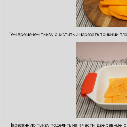
Тем временем тыкву очистить и нарезать тонкими пл
Нарезанную тыкву поделить на 3 части: две равные, о