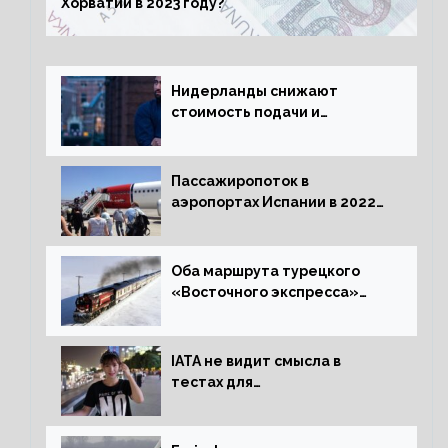
Хорватии в 2023 году?
Нидерланды снижают
стоимость подачи и
оформления видов на
жительство
Пассажиропоток в
аэропортах Испании в 2022
году восстановился на 88
процентов
Оба маршрута турецкого
«Восточного экспресса»
открыли зимний сезон
IATA не видит смысла в
тестах для
путешественников из Китая