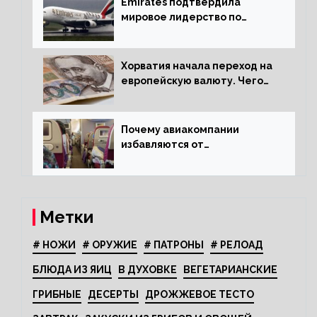
Emirates подтвердила
мировое лидерство по
стандартам безопасности
Хорватия начала переход на
европейскую валюту. Чего
опасается население?
Почему авиакомпании
избавляются от
откидывающихся сидений?
Метки
# НОЖИ
# ОРУЖИЕ
# ПАТРОНЫ
# РЕЛОАД
БЛЮДА ИЗ ЯИЦ
В ДУХОВКЕ
ВЕГЕТАРИАНСКИЕ
ГРИБНЫЕ
ДЕСЕРТЫ
ДРОЖЖЕВОЕ ТЕСТО