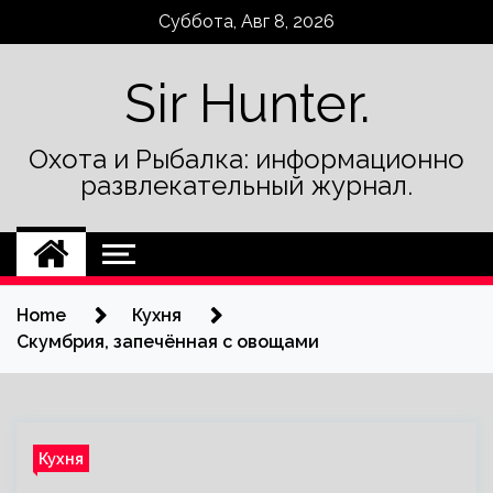
Skip
Суббота, Авг 8, 2026
to
content
Sir Hunter.
Охота и Рыбалка: информационно
развлекательный журнал.
Home
Кухня
Скумбрия, запечённая с овощами
Кухня