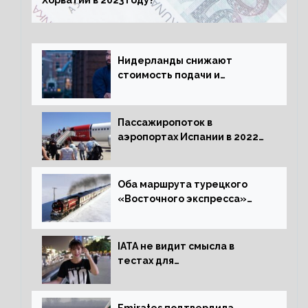
Нидерланды снижают
стоимость подачи и
оформления видов на
жительство
Пассажиропоток в
аэропортах Испании в 2022
году восстановился на 88
процентов
Оба маршрута турецкого
«Восточного экспресса»
открыли зимний сезон
IATA не видит смысла в
тестах для
путешественников из Китая
Emirates подтвердила