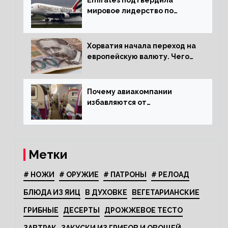
мировое лидерство по
стандартам безопасности
Хорватия начала переход на
европейскую валюту. Чего
опасается население?
Почему авиакомпании
избавляются от
откидывающихся сидений?
Метки
# НОЖИ
# ОРУЖИЕ
# ПАТРОНЫ
# РЕЛОАД
БЛЮДА ИЗ ЯИЦ
В ДУХОВКЕ
ВЕГЕТАРИАНСКИЕ
ГРИБНЫЕ
ДЕСЕРТЫ
ДРОЖЖЕВОЕ ТЕСТО
ЗАВТРАК
ЗАКУСКИ ИЗ ГРИБОВ И ОВОЩЕЙ