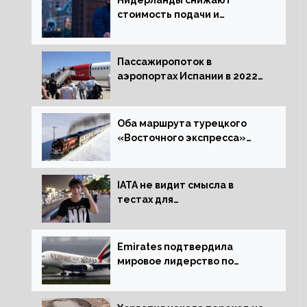
Нидерланды снижают
стоимость подачи и
оформления видов на
жительство
Пассажиропоток в
аэропортах Испании в 2022
году восстановился на 88
процентов
Оба маршрута турецкого
«Восточного экспресса»
открыли зимний сезон
IATA не видит смысла в
тестах для
путешественников из Китая
Emirates подтвердила
мировое лидерство по
стандартам безопасности