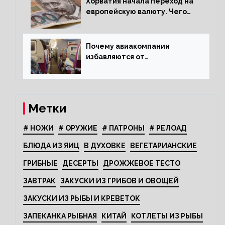
Хорватия начала переход на
европейскую валюту. Чего
опасается население?
Почему авиакомпании
избавляются от
откидывающихся сидений?
Метки
# НОЖИ
# ОРУЖИЕ
# ПАТРОНЫ
# РЕЛОАД
БЛЮДА ИЗ ЯИЦ
В ДУХОВКЕ
ВЕГЕТАРИАНСКИЕ
ГРИБНЫЕ
ДЕСЕРТЫ
ДРОЖЖЕВОЕ ТЕСТО
ЗАВТРАК
ЗАКУСКИ ИЗ ГРИБОВ И ОВОЩЕЙ
ЗАКУСКИ ИЗ РЫБЫ И КРЕВЕТОК
ЗАПЕКАНКА РЫБНАЯ
КИТАЙ
КОТЛЕТЫ ИЗ РЫБЫ