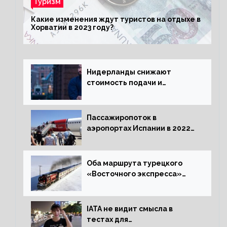
Туризм
Какие изменения ждут туристов на отдыхе в
Хорватии в 2023 году?
Нидерланды снижают
стоимость подачи и
оформления видов на
жительство
Пассажиропоток в
аэропортах Испании в 2022
году восстановился на 88
процентов
Оба маршрута турецкого
«Восточного экспресса»
открыли зимний сезон
IATA не видит смысла в
тестах для