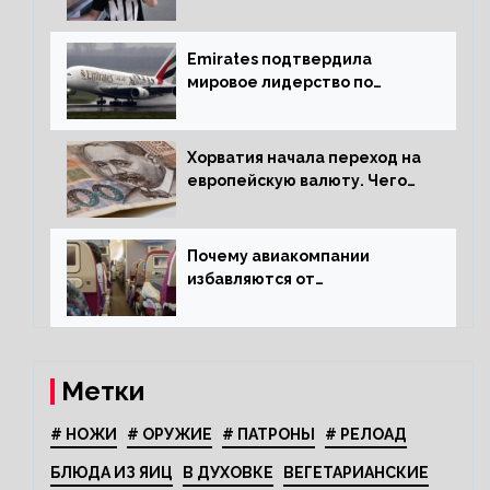
путешественников из Китая
Emirates подтвердила
мировое лидерство по
стандартам безопасности
Хорватия начала переход на
европейскую валюту. Чего
опасается население?
Почему авиакомпании
избавляются от
откидывающихся сидений?
Метки
# НОЖИ
# ОРУЖИЕ
# ПАТРОНЫ
# РЕЛОАД
БЛЮДА ИЗ ЯИЦ
В ДУХОВКЕ
ВЕГЕТАРИАНСКИЕ