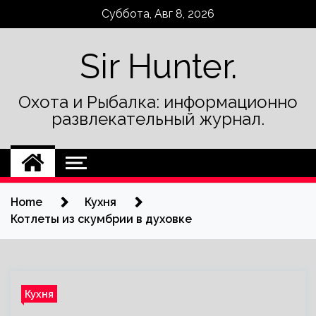
Skip
Суббота, Авг 8, 2026
to
content
Sir Hunter.
Охота и Рыбалка: информационно
развлекательный журнал.
Home
Кухня
Котлеты из скумбрии в духовке
Кухня