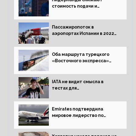
стоимость подачи и
оформления видов на
жительство
Пассажиропоток в
аэропортах Испании в 2022
году восстановился на 88
процентов
Оба маршрута турецкого
«Восточного экспресса»
открыли зимний сезон
IATA не видит смысла в
тестах для
путешественников из Китая
Emirates подтвердила
мировое лидерство по
стандартам безопасности