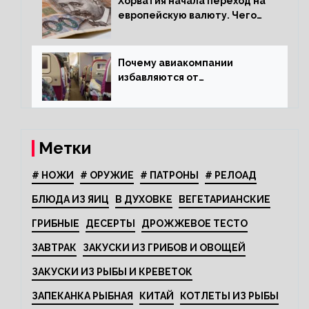
Хорватия начала переход на
европейскую валюту. Чего
опасается население?
Почему авиакомпании
избавляются от
откидывающихся сидений?
Метки
# НОЖИ
# ОРУЖИЕ
# ПАТРОНЫ
# РЕЛОАД
БЛЮДА ИЗ ЯИЦ
В ДУХОВКЕ
ВЕГЕТАРИАНСКИЕ
ГРИБНЫЕ
ДЕСЕРТЫ
ДРОЖЖЕВОЕ ТЕСТО
ЗАВТРАК
ЗАКУСКИ ИЗ ГРИБОВ И ОВОЩЕЙ
ЗАКУСКИ ИЗ РЫБЫ И КРЕВЕТОК
ЗАПЕКАНКА РЫБНАЯ
КИТАЙ
КОТЛЕТЫ ИЗ РЫБЫ