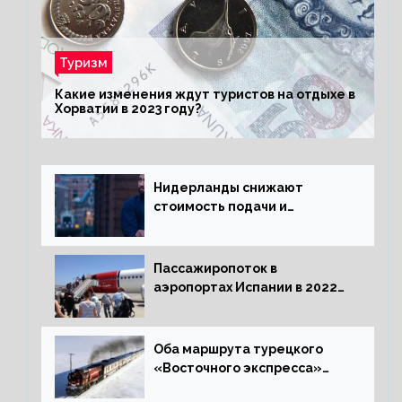
Туризм
Какие изменения ждут туристов на отдыхе в
Хорватии в 2023 году?
Нидерланды снижают
стоимость подачи и
оформления видов на
жительство
Пассажиропоток в
аэропортах Испании в 2022
году восстановился на 88
процентов
Оба маршрута турецкого
«Восточного экспресса»
открыли зимний сезон