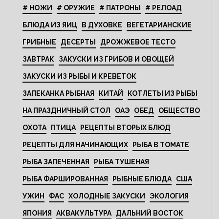
# НОЖИ
# ОРУЖИЕ
# ПАТРОНЫ
# РЕЛОАД
БЛЮДА ИЗ ЯИЦ
В ДУХОВКЕ
ВЕГЕТАРИАНСКИЕ
ГРИБНЫЕ
ДЕСЕРТЫ
ДРОЖЖЕВОЕ ТЕСТО
ЗАВТРАК
ЗАКУСКИ ИЗ ГРИБОВ И ОВОЩЕЙ
ЗАКУСКИ ИЗ РЫБЫ И КРЕВЕТОК
ЗАПЕКАНКА РЫБНАЯ
КИТАЙ
КОТЛЕТЫ ИЗ РЫБЫ
НА ПРАЗДНИЧНЫЙ СТОЛ
ОАЭ
ОБЕД
ОБЩЕСТВО
ОХОТА
ПТИЦА
РЕЦЕПТЫ ВТОРЫХ БЛЮД
РЕЦЕПТЫ ДЛЯ НАЧИНАЮЩИХ
РЫБА В ТОМАТЕ
РЫБА ЗАПЕЧЕННАЯ
РЫБА ТУШЕНАЯ
РЫБА ФАРШИРОВАННАЯ
РЫБНЫЕ БЛЮДА
США
УЖИН
ФАС
ХОЛОДНЫЕ ЗАКУСКИ
ЭКОЛОГИЯ
ЯПОНИЯ
АКВАКУЛЬТУРА
ДАЛЬНИЙ ВОСТОК