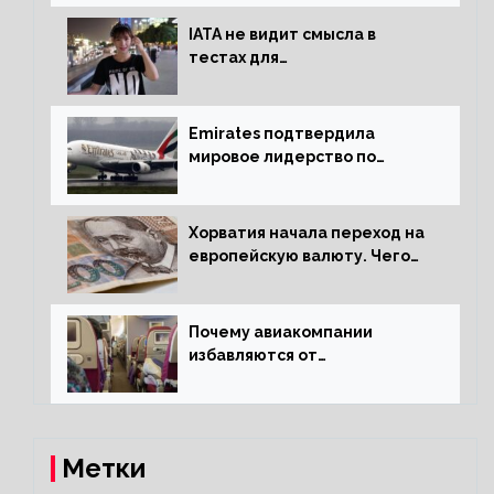
IATA не видит смысла в
тестах для
путешественников из Китая
Emirates подтвердила
мировое лидерство по
стандартам безопасности
Хорватия начала переход на
европейскую валюту. Чего
опасается население?
Почему авиакомпании
избавляются от
откидывающихся сидений?
Метки