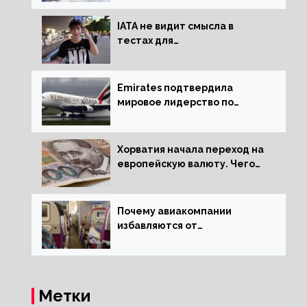
IATA не видит смысла в
тестах для
путешественников из Китая
Emirates подтвердила
мировое лидерство по
стандартам безопасности
Хорватия начала переход на
европейскую валюту. Чего
опасается население?
Почему авиакомпании
избавляются от
откидывающихся сидений?
Метки