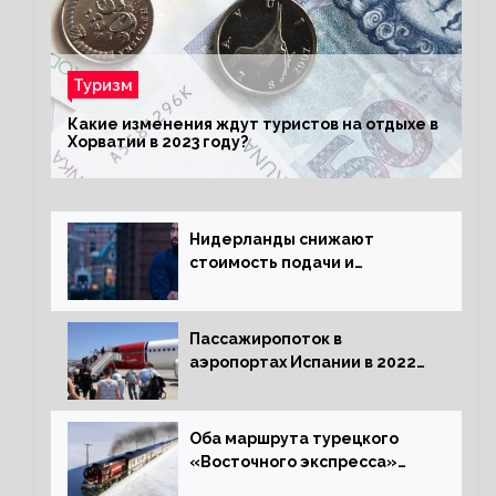
Туризм
Какие изменения ждут туристов на отдыхе в
Хорватии в 2023 году?
Нидерланды снижают
стоимость подачи и
оформления видов на
жительство
Пассажиропоток в
аэропортах Испании в 2022
году восстановился на 88
процентов
Оба маршрута турецкого
«Восточного экспресса»
открыли зимний сезон