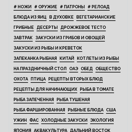
# НОЖИ
# ОРУЖИЕ
# ПАТРОНЫ
# РЕЛОАД
БЛЮДА ИЗ ЯИЦ
В ДУХОВКЕ
ВЕГЕТАРИАНСКИЕ
ГРИБНЫЕ
ДЕСЕРТЫ
ДРОЖЖЕВОЕ ТЕСТО
ЗАВТРАК
ЗАКУСКИ ИЗ ГРИБОВ И ОВОЩЕЙ
ЗАКУСКИ ИЗ РЫБЫ И КРЕВЕТОК
ЗАПЕКАНКА РЫБНАЯ
КИТАЙ
КОТЛЕТЫ ИЗ РЫБЫ
НА ПРАЗДНИЧНЫЙ СТОЛ
ОАЭ
ОБЕД
ОБЩЕСТВО
ОХОТА
ПТИЦА
РЕЦЕПТЫ ВТОРЫХ БЛЮД
РЕЦЕПТЫ ДЛЯ НАЧИНАЮЩИХ
РЫБА В ТОМАТЕ
РЫБА ЗАПЕЧЕННАЯ
РЫБА ТУШЕНАЯ
РЫБА ФАРШИРОВАННАЯ
РЫБНЫЕ БЛЮДА
США
УЖИН
ФАС
ХОЛОДНЫЕ ЗАКУСКИ
ЭКОЛОГИЯ
ЯПОНИЯ
АКВАКУЛЬТУРА
ДАЛЬНИЙ ВОСТОК