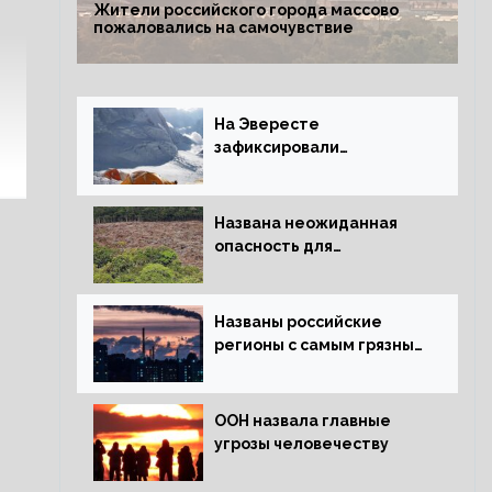
Жители российского города массово
пожаловались на самочувствие
На Эвересте
зафиксировали
катастрофическое
таяние льда
Названа неожиданная
опасность для
крупнейших лесов
планеты
Названы российские
регионы с самым грязным
воздухом
ООН назвала главные
угрозы человечеству