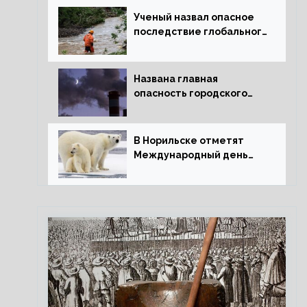
Ученый назвал опасное
последствие глобального
потепления для РФ
Названа главная
опасность городского
воздуха
В Норильске отметят
Международный день
полярного медведя