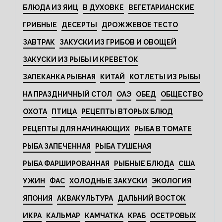
БЛЮДА ИЗ ЯИЦ
В ДУХОВКЕ
ВЕГЕТАРИАНСКИЕ
ГРИБНЫЕ
ДЕСЕРТЫ
ДРОЖЖЕВОЕ ТЕСТО
ЗАВТРАК
ЗАКУСКИ ИЗ ГРИБОВ И ОВОЩЕЙ
ЗАКУСКИ ИЗ РЫБЫ И КРЕВЕТОК
ЗАПЕКАНКА РЫБНАЯ
КИТАЙ
КОТЛЕТЫ ИЗ РЫБЫ
НА ПРАЗДНИЧНЫЙ СТОЛ
ОАЭ
ОБЕД
ОБЩЕСТВО
ОХОТА
ПТИЦА
РЕЦЕПТЫ ВТОРЫХ БЛЮД
РЕЦЕПТЫ ДЛЯ НАЧИНАЮЩИХ
РЫБА В ТОМАТЕ
РЫБА ЗАПЕЧЕННАЯ
РЫБА ТУШЕНАЯ
РЫБА ФАРШИРОВАННАЯ
РЫБНЫЕ БЛЮДА
США
УЖИН
ФАС
ХОЛОДНЫЕ ЗАКУСКИ
ЭКОЛОГИЯ
ЯПОНИЯ
АКВАКУЛЬТУРА
ДАЛЬНИЙ ВОСТОК
ИКРА
КАЛЬМАР
КАМЧАТКА
КРАБ
ОСЕТРОВЫХ