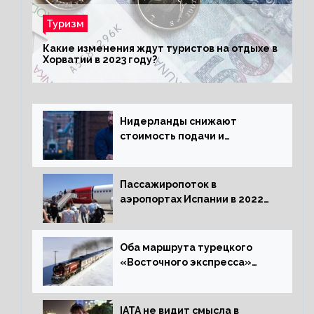
Туризм
Какие изменения ждут туристов на отдыхе в
Хорватии в 2023 году?
Нидерланды снижают
стоимость подачи и
оформления видов на
жительство
Пассажиропоток в
аэропортах Испании в 2022
году восстановился на 88
процентов
Оба маршрута турецкого
«Восточного экспресса»
открыли зимний сезон
IATA не видит смысла в