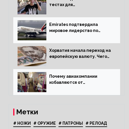
тестах для
путешественников из Китая
Emirates подтвердила
мировое лидерство по
стандартам безопасности
Хорватия начала переход на
европейскую валюту. Чего
опасается население?
Почему авиакомпании
избавляются от
откидывающихся сидений?
Метки
# НОЖИ
# ОРУЖИЕ
# ПАТРОНЫ
# РЕЛОАД