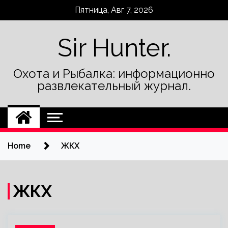
Skip
Пятница, Авг 7, 2026
to
content
Sir Hunter.
Охота и Рыбалка: информационно
развлекательный журнал.
Home
ЖКХ
ЖКХ