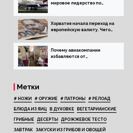
мировое лидерство по
стандартам безопасности
Хорватия начала переход на
европейскую валюту. Чего
опасается население?
Почему авиакомпании
избавляются от
откидывающихся сидений?
Метки
# НОЖИ
# ОРУЖИЕ
# ПАТРОНЫ
# РЕЛОАД
БЛЮДА ИЗ ЯИЦ
В ДУХОВКЕ
ВЕГЕТАРИАНСКИЕ
ГРИБНЫЕ
ДЕСЕРТЫ
ДРОЖЖЕВОЕ ТЕСТО
ЗАВТРАК
ЗАКУСКИ ИЗ ГРИБОВ И ОВОЩЕЙ