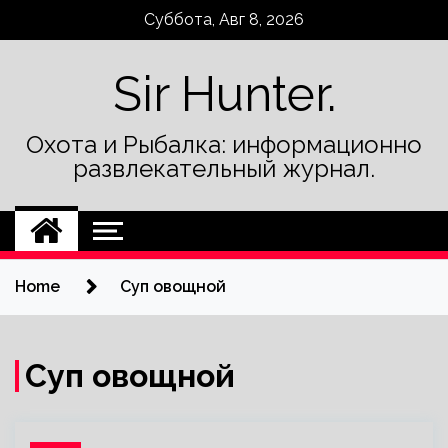
Skip
Суббота, Авг 8, 2026
to
content
Sir Hunter.
Охота и Рыбалка: информационно
развлекательный журнал.
Home
Суп овощной
Суп овощной