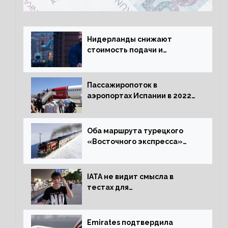
Нидерланды снижают
стоимость подачи и
оформления видов на
жительство
Пассажиропоток в
аэропортах Испании в 2022
году восстановился на 88
процентов
Оба маршрута турецкого
«Восточного экспресса»
открыли зимний сезон
IATA не видит смысла в
тестах для
путешественников из Китая
Emirates подтвердила