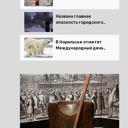
потепления для РФ
Названа главная
опасность городского
воздуха
В Норильске отметят
Международный день
полярного медведя