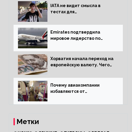
IATA не видит смысла в
тестах для
путешественников из Китая
Emirates подтвердила
мировое лидерство по
стандартам безопасности
Хорватия начала переход на
европейскую валюту. Чего
опасается население?
Почему авиакомпании
избавляются от
откидывающихся сидений?
Метки