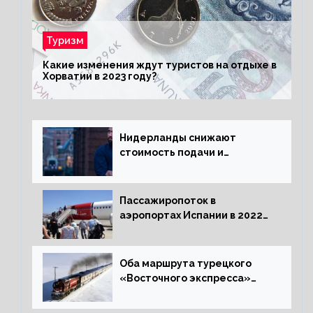
Туризм
Какие изменения ждут туристов на отдыхе в
Хорватии в 2023 году?
Нидерланды снижают
стоимость подачи и
оформления видов на
жительство
Пассажиропоток в
аэропортах Испании в 2022
году восстановился на 88
процентов
Оба маршрута турецкого
«Восточного экспресса»
открыли зимний сезон