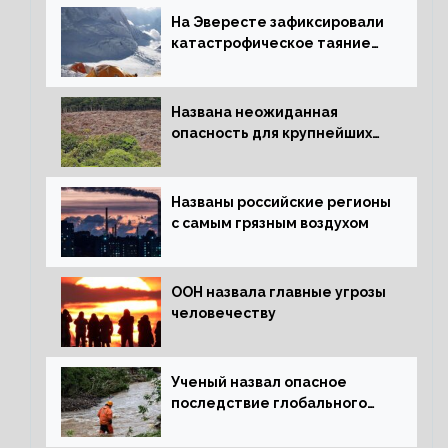
На Эвересте зафиксировали
катастрофическое таяние
льда
Названа неожиданная
опасность для крупнейших
лесов планеты
Названы российские регионы
с самым грязным воздухом
ООН назвала главные угрозы
человечеству
Ученый назвал опасное
последствие глобального
потепления для РФ