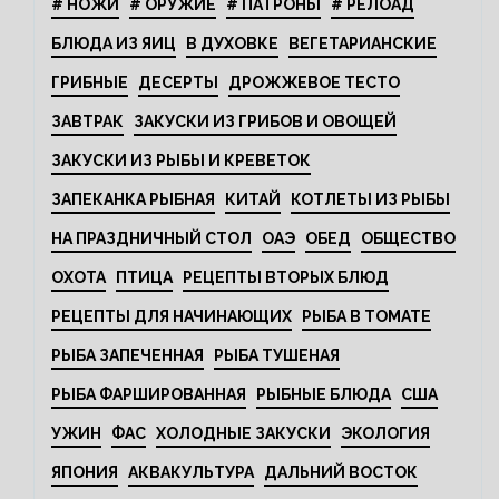
# НОЖИ
# ОРУЖИЕ
# ПАТРОНЫ
# РЕЛОАД
БЛЮДА ИЗ ЯИЦ
В ДУХОВКЕ
ВЕГЕТАРИАНСКИЕ
ГРИБНЫЕ
ДЕСЕРТЫ
ДРОЖЖЕВОЕ ТЕСТО
ЗАВТРАК
ЗАКУСКИ ИЗ ГРИБОВ И ОВОЩЕЙ
ЗАКУСКИ ИЗ РЫБЫ И КРЕВЕТОК
ЗАПЕКАНКА РЫБНАЯ
КИТАЙ
КОТЛЕТЫ ИЗ РЫБЫ
НА ПРАЗДНИЧНЫЙ СТОЛ
ОАЭ
ОБЕД
ОБЩЕСТВО
ОХОТА
ПТИЦА
РЕЦЕПТЫ ВТОРЫХ БЛЮД
РЕЦЕПТЫ ДЛЯ НАЧИНАЮЩИХ
РЫБА В ТОМАТЕ
РЫБА ЗАПЕЧЕННАЯ
РЫБА ТУШЕНАЯ
РЫБА ФАРШИРОВАННАЯ
РЫБНЫЕ БЛЮДА
США
УЖИН
ФАС
ХОЛОДНЫЕ ЗАКУСКИ
ЭКОЛОГИЯ
ЯПОНИЯ
АКВАКУЛЬТУРА
ДАЛЬНИЙ ВОСТОК