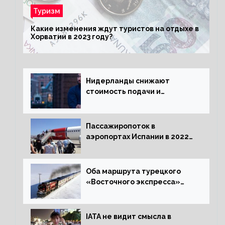
Туризм
Какие изменения ждут туристов на отдыхе в
Хорватии в 2023 году?
Нидерланды снижают
стоимость подачи и
оформления видов на
жительство
Пассажиропоток в
аэропортах Испании в 2022
году восстановился на 88
процентов
Оба маршрута турецкого
«Восточного экспресса»
открыли зимний сезон
IATA не видит смысла в