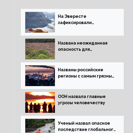
На Эвересте
зафиксировали
катастрофическое
таяние льда
Названа неожиданная
опасность для
крупнейших лесов
планеты
Названы российские
регионы с самым грязным
воздухом
ООН назвала главные
угрозы человечеству
Ученый назвал опасное
последствие глобального