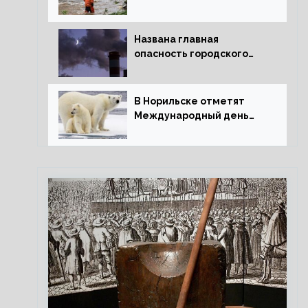
потепления для РФ
Названа главная
опасность городского
воздуха
В Норильске отметят
Международный день
полярного медведя